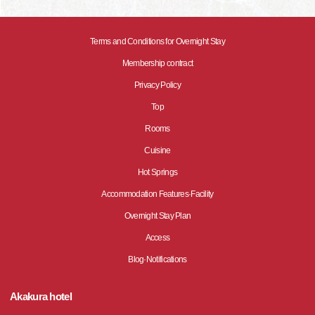
Terms and Conditions for Overnight Stay
Membership contract
Privacy Policy
Top
Rooms
Cuisine
Hot Springs
Accommodation Features·Facility
Overnight Stay Plan
Access
Blog·Notifications
Akakura hotel