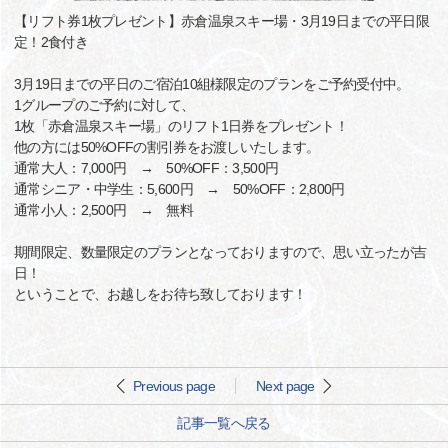
【リフト券1枚プレゼント】赤倉温泉スキー場・3月19日までの平日限
定！2食付き
3月19日までの平日のご宿泊10組様限定のプランをご予約受付中。
1グループのご予約に対して、
1枚「赤倉温泉スキー場」のリフト1日券をプレゼント！
他の方には50%OFFの割引券をお渡しいたします。
通常大人：7,000円 → 50%OFF：3,500円
通常シニア・中学生：5,600円 → 50%OFF：2,800円
通常小人：2,500円 → 無料
期間限定、数量限定のプランとなっておりますので、思い立ったが吉
日！
ということで、お越しをお待ち致しております！
Previous page
Next page
記事一覧へ戻る