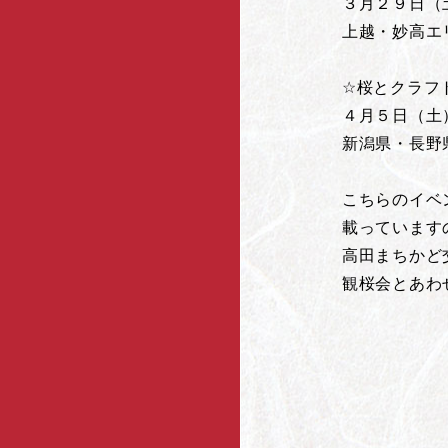
３月２９日（土）
上越・妙高エ
☆桜とクラフ
４月５日（土）11
新潟県・長野
こちらのイベント情
載っています
高田まちかど
観桜会とあわ