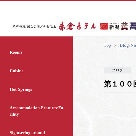
Top
Blog·Not
Rooms
ブログ
Cuisine
第１００
Hot Springs
Accommodation Features·Fa
cility
Sightseeing around