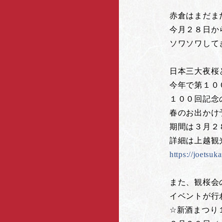
赤倉はまだま
今月２８日か
ソワソワして
日本三大夜桜
今年で第１０
１００回記念
春のお出かけ
期間は３月２
詳細は上越観
https://joetsuk
また、観桜会
イベントが行
☆新酒まつり