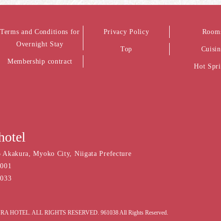
Terms and Conditions for
Privacy Policy
Room
Overnight Stay
Top
Cuisin
Membership contract
Hot Spr
hotel
 Akakura, Myoko City, Niigata Prefecture
2001
2033
RA HOTEL. ALL RIGHTS RESERVED. 961038 All Rights Reserved.