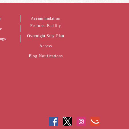
s
Accommodation
Features·Facility
e
Overnight Stay Plan
ings
Access
Blog·Notifications