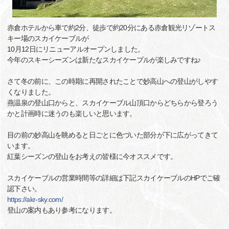
赤倉ホテルから車で約2分、徒歩で約20分にある赤倉観光リゾートス
キー場のスカイケーブルが
10月12日にリニューアルオープンしました。
今年のスキーシーズンは新たなスカイケーブルが楽しみですね♪
さて冬の前に、この時期に再開されたことで妙高山への登山がしやす
くなりました。
燕温泉の登山口からと、スカイケーブル山頂口からどちらから登ろう
かと計画時に迷うのも楽しいと思います。
目の前の妙高山を眺めると日ごとに色づいた部分が下に広がってきて
います。
紅葉シーズンの登山をお考えの皆様に今オススメです。
スカイケーブルの営業時間等の詳細は下記スカイケーブルのHPでご確
認下さい。
https://akr-sky.com/
登山の案内もあり参考になります。