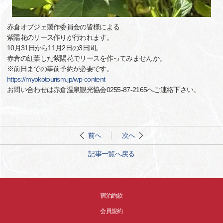
赤倉オブジェ製作委員会の皆様による
紫陽花のリース作りが行われます。
10月31日から11月2日の3日間。
赤倉の紅葉した紫陽花でリースを作ってみませんか。
※前日までの事前予約が必要です。
https://myokotourism.jp/wp-content
お問い合わせは赤倉温泉観光協会0255-87-2165へご連絡下さい。
前へ
次へ
記事一覧へ戻る
宿泊約款
会員規約