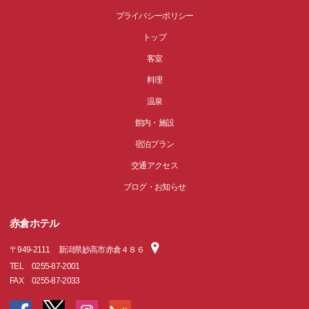
プライバシーポリシー
トップ
客室
料理
温泉
館内・施設
宿泊プラン
交通アクセス
ブログ・お知らせ
赤倉ホテル
〒
949-2111
新潟県妙高市赤倉４８６
TEL
0255-87-2001
FAX
0255-87-2033