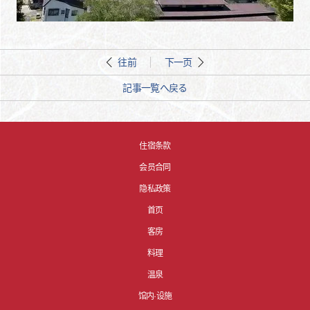
往前
下一页
記事一覧へ戻る
住宿条款
会员合同
隐私政策
首页
客房
料理
温泉
馆内·设施