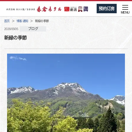
预约订房
MENU
首页
博客·通知
新緑の季節
ブログ
2026/05/05
新緑の季節