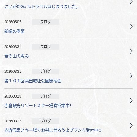
にいがたGo Toトラベルはじまりました。
2026/05/05
ブログ
新緑の季節
2026/03/31
ブログ
春の山の恵み
2026/03/31
ブログ
第１０１回高田城址公園観桜会
2026/03/28
ブログ
赤倉観光リゾートスキー場春営業中！
2026/03/12
ブログ
赤倉温泉スキー場でお得に滑ろうよプラン☆受付中☆