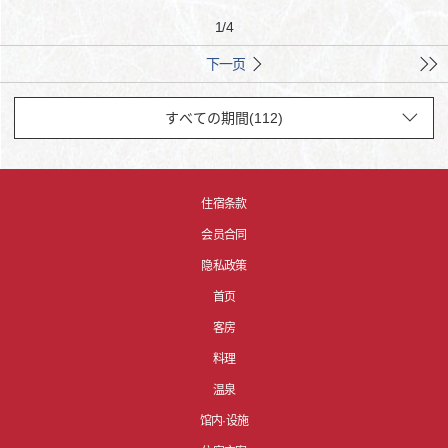
1
/
4
下一页
住宿条款
会员合同
隐私政策
首页
客房
料理
温泉
馆内·设施