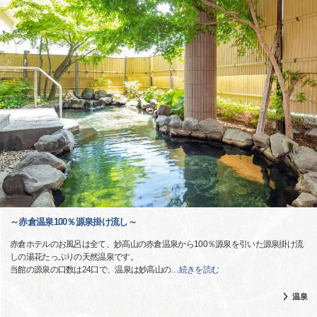
～赤倉温泉100％源泉掛け流し～
赤倉ホテルのお風呂は全て、妙高山の赤倉温泉から100％源泉を引いた源泉掛け流
しの湯花たっぷりの天然温泉です。
当館の源泉の口数は24口で、温泉は妙高山の
…
続きを読む
温泉