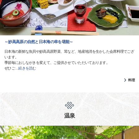
～妙高高原の自然と日本海の幸を堪能～
日本海の新鮮な魚貝や妙高高原野菜、茸など、地産地消を生かした会席料理でござ
います。
季節毎におしながきを変えて、ご提供させていただいております。
ぜひご
…
続きを読む
料理
温泉