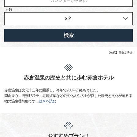
カレンダーから選択
人数
検索
【公式】赤倉ホテル
赤倉温泉の歴史と共に歩む赤倉ホテル
赤倉温泉は文化十三年に開湯し、今年で200年が経ちました。
岡倉天心、与謝野晶子、尾崎紅葉などの文化人や名士が愛した歴史と文化が薫る本
物の温泉理想郷です
…
続きを読む
おすすめプラン！