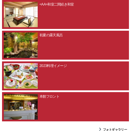
<AA>和室二間続き和室
初夏の露天風呂
2023料理イメージ
本館フロント
フォトギャラリー