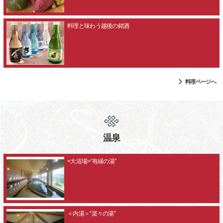
料理と味わう越後の銘酒
料理ページへ
温泉
<大浴場>“有縁の湯”
＜内湯＞“楽々の湯”