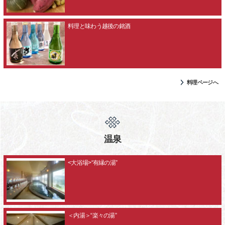
料理と味わう越後の銘酒
料理ページへ
温泉
<大浴場>“有縁の湯”
＜内湯＞“楽々の湯”