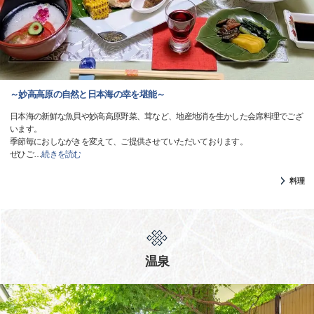
～妙高高原の自然と日本海の幸を堪能～
日本海の新鮮な魚貝や妙高高原野菜、茸など、地産地消を生かした会席料理でござ
います。
季節毎におしながきを変えて、ご提供させていただいております。
ぜひご
…
続きを読む
料理
温泉