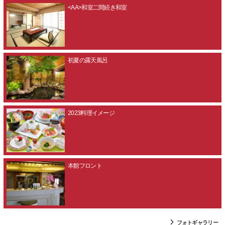
<AA>和室二間続き和室
初夏の露天風呂
2023料理イメージ
本館フロント
フォトギャラリー