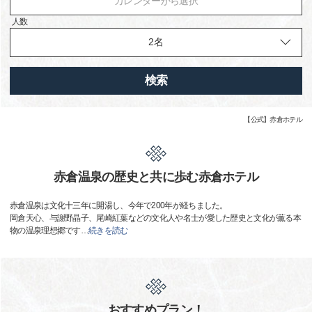
カレンダーから選択
人数
検索
【公式】赤倉ホテル
赤倉温泉の歴史と共に歩む赤倉ホテル
赤倉温泉は文化十三年に開湯し、今年で200年が経ちました。
岡倉天心、与謝野晶子、尾崎紅葉などの文化人や名士が愛した歴史と文化が薫る本
物の温泉理想郷です
…
続きを読む
おすすめプラン！