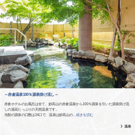
～赤倉温泉100％源泉掛け流し～
赤倉ホテルのお風呂は全て、妙高山の赤倉温泉から100％源泉を引いた源泉掛け流
しの湯花たっぷりの天然温泉です。
当館の源泉の口数は24口で、温泉は妙高山の
…
続きを読む
温泉