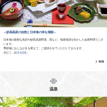
～妙高高原の自然と日本海の幸を堪能～
日本海の新鮮な魚貝や妙高高原野菜、茸など、地産地消を生かした会席料理でござ
います。
季節毎におしながきを変えて、ご提供させていただいております。
ぜひご
…
続きを読む
料理
温泉