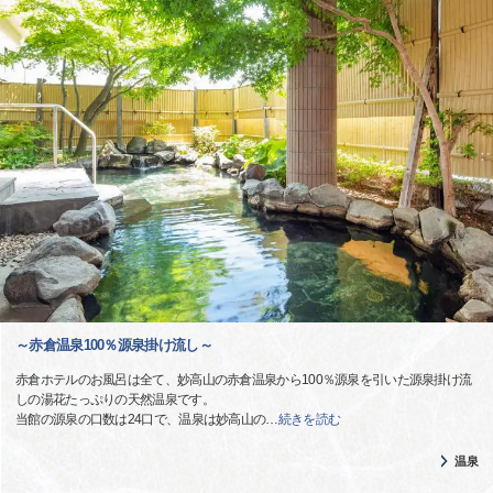
～赤倉温泉100％源泉掛け流し～
赤倉ホテルのお風呂は全て、妙高山の赤倉温泉から100％源泉を引いた源泉掛け流
しの湯花たっぷりの天然温泉です。
当館の源泉の口数は24口で、温泉は妙高山の
…
続きを読む
温泉