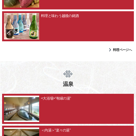
料理と味わう越後の銘酒
料理ページへ
温泉
<大浴場>“有縁の湯”
＜内湯＞“楽々の湯”