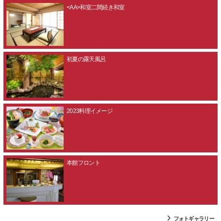
<AA>和室二間続き和室
初夏の露天風呂
2023料理イメージ
本館フロント
フォトギャラリー