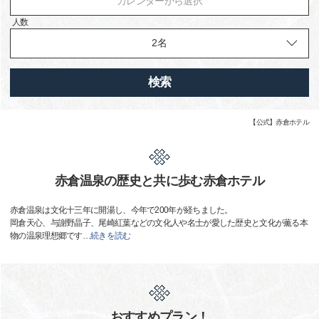
カレンダーから選択
人数
検索
【公式】赤倉ホテル
赤倉温泉の歴史と共に歩む赤倉ホテル
赤倉温泉は文化十三年に開湯し、今年で200年が経ちました。
岡倉天心、与謝野晶子、尾崎紅葉などの文化人や名士が愛した歴史と文化が薫る本
物の温泉理想郷です
…
続きを読む
おすすめプラン！