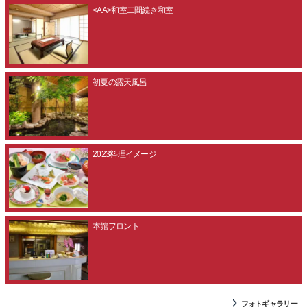
<AA>和室二間続き和室
初夏の露天風呂
2023料理イメージ
本館フロント
フォトギャラリー