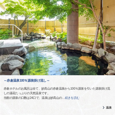
～赤倉温泉100％源泉掛け流し～
赤倉ホテルのお風呂は全て、妙高山の赤倉温泉から100％源泉を引いた源泉掛け流
しの湯花たっぷりの天然温泉です。
当館の源泉の口数は24口で、温泉は妙高山の
…
続きを読む
温泉