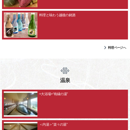
料理と味わう越後の銘酒
料理ページへ
温泉
<大浴場>“有縁の湯”
＜内湯＞“楽々の湯”