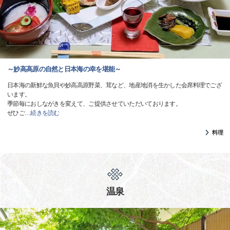
～妙高高原の自然と日本海の幸を堪能～
日本海の新鮮な魚貝や妙高高原野菜、茸など、地産地消を生かした会席料理でござ
います。
季節毎におしながきを変えて、ご提供させていただいております。
ぜひご
…
続きを読む
料理
温泉