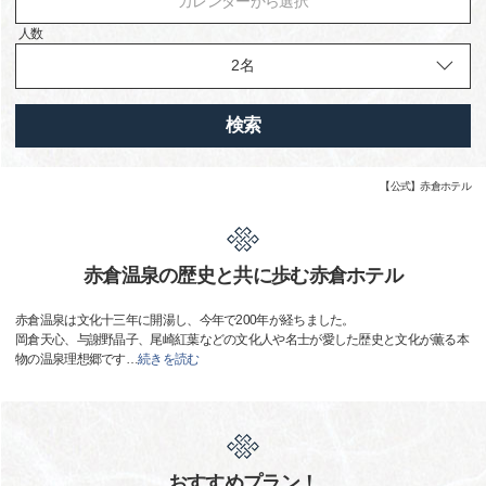
カレンダーから選択
人数
検索
【公式】赤倉ホテル
赤倉温泉の歴史と共に歩む赤倉ホテル
赤倉温泉は文化十三年に開湯し、今年で200年が経ちました。
岡倉天心、与謝野晶子、尾崎紅葉などの文化人や名士が愛した歴史と文化が薫る本
物の温泉理想郷です
…
続きを読む
おすすめプラン！