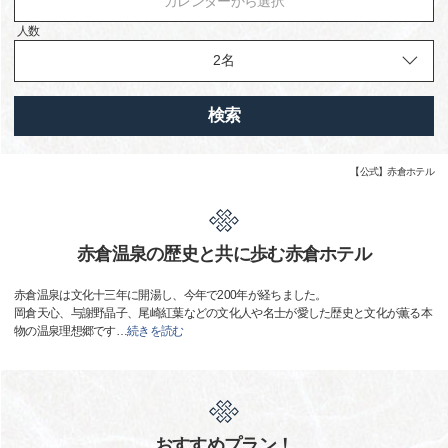
カレンダーから選択
人数
検索
【公式】赤倉ホテル
赤倉温泉の歴史と共に歩む赤倉ホテル
赤倉温泉は文化十三年に開湯し、今年で200年が経ちました。
岡倉天心、与謝野晶子、尾崎紅葉などの文化人や名士が愛した歴史と文化が薫る本
物の温泉理想郷です
…
続きを読む
おすすめプラン！