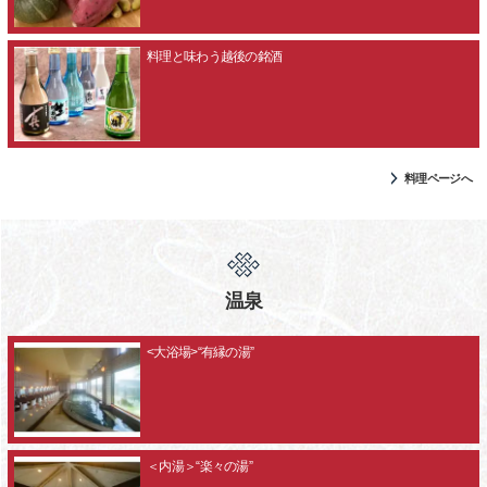
料理と味わう越後の銘酒
料理ページへ
温泉
<大浴場>“有縁の湯”
＜内湯＞“楽々の湯”