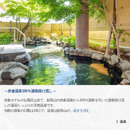
～赤倉温泉100％源泉掛け流し～
赤倉ホテルのお風呂は全て、妙高山の赤倉温泉から100％源泉を引いた源泉掛け流
しの湯花たっぷりの天然温泉です。
当館の源泉の口数は24口で、温泉は妙高山の
…
続きを読む
温泉