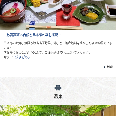
～妙高高原の自然と日本海の幸を堪能～
日本海の新鮮な魚貝や妙高高原野菜、茸など、地産地消を生かした会席料理でござ
います。
季節毎におしながきを変えて、ご提供させていただいております。
ぜひご
…
続きを読む
料理
温泉