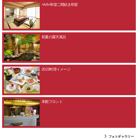
<AA>和室二間続き和室
初夏の露天風呂
2023料理イメージ
本館フロント
フォトギャラリー