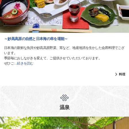
～妙高高原の自然と日本海の幸を堪能～
日本海の新鮮な魚貝や妙高高原野菜、茸など、地産地消を生かした会席料理でござ
います。
季節毎におしながきを変えて、ご提供させていただいております。
ぜひご
…
続きを読む
料理
温泉