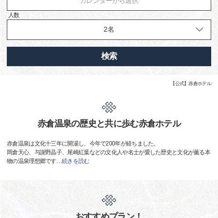
カレンダーから選択
人数
検索
【公式】赤倉ホテル
赤倉温泉の歴史と共に歩む赤倉ホテル
赤倉温泉は文化十三年に開湯し、今年で200年が経ちました。
岡倉天心、与謝野晶子、尾崎紅葉などの文化人や名士が愛した歴史と文化が薫る本
物の温泉理想郷です
…
続きを読む
おすすめプラン！