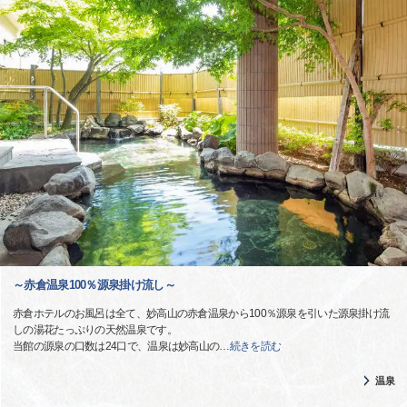
～赤倉温泉100％源泉掛け流し～
赤倉ホテルのお風呂は全て、妙高山の赤倉温泉から100％源泉を引いた源泉掛け流
しの湯花たっぷりの天然温泉です。
当館の源泉の口数は24口で、温泉は妙高山の
…
続きを読む
温泉