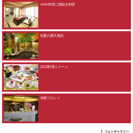
<AA>和室二間続き和室
初夏の露天風呂
2023料理イメージ
本館フロント
フォトギャラリー