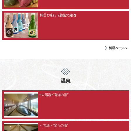
料理と味わう越後の銘酒
料理ページへ
温泉
<大浴場>“有縁の湯”
＜内湯＞“楽々の湯”