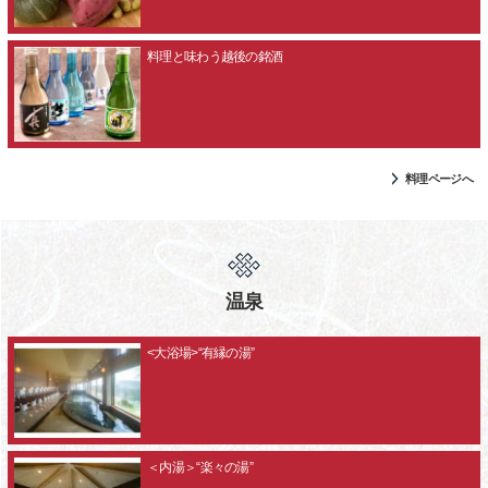
料理と味わう越後の銘酒
料理ページへ
温泉
<大浴場>“有縁の湯”
＜内湯＞“楽々の湯”