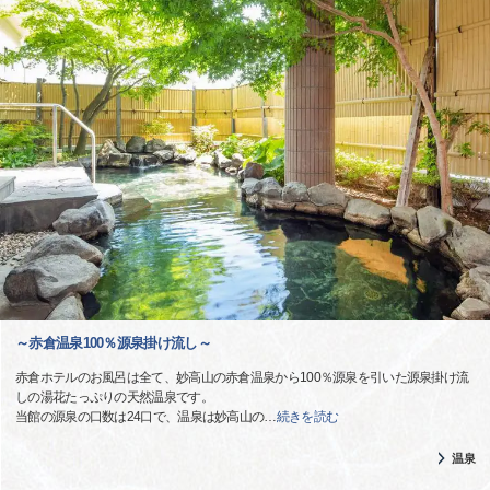
～赤倉温泉100％源泉掛け流し～
赤倉ホテルのお風呂は全て、妙高山の赤倉温泉から100％源泉を引いた源泉掛け流
しの湯花たっぷりの天然温泉です。
当館の源泉の口数は24口で、温泉は妙高山の
…
続きを読む
温泉