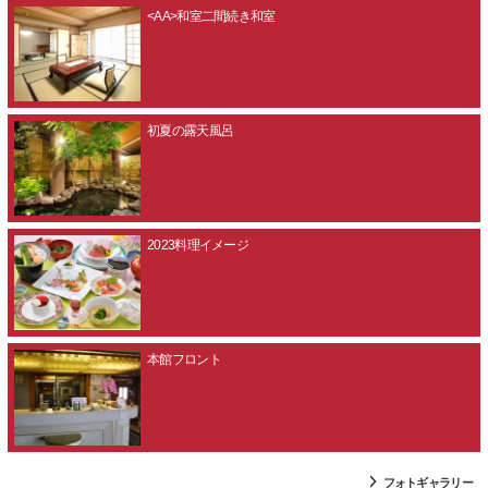
<AA>和室二間続き和室
初夏の露天風呂
2023料理イメージ
本館フロント
フォトギャラリー