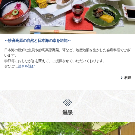
～妙高高原の自然と日本海の幸を堪能～
日本海の新鮮な魚貝や妙高高原野菜、茸など、地産地消を生かした会席料理でござ
います。
季節毎におしながきを変えて、ご提供させていただいております。
ぜひご
…
続きを読む
料理
温泉