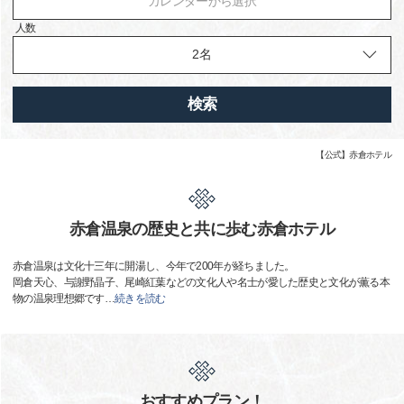
カレンダーから選択
人数
検索
【公式】赤倉ホテル
赤倉温泉の歴史と共に歩む赤倉ホテル
赤倉温泉は文化十三年に開湯し、今年で200年が経ちました。
岡倉天心、与謝野晶子、尾崎紅葉などの文化人や名士が愛した歴史と文化が薫る本
物の温泉理想郷です
…
続きを読む
おすすめプラン！