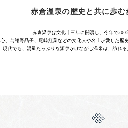
赤倉温泉の歴史と共に歩む
赤倉温泉は文化十三年に開湯し、今年で200
天心、与謝野晶子、尾崎紅葉などの文化人や名士が愛した歴
現代でも、湯量たっぷりな源泉かけながし温泉は、訪れる