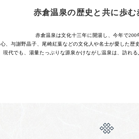
赤倉温泉の歴史と共に歩む
赤倉温泉は文化十三年に開湯し、今年で200
天心、与謝野晶子、尾崎紅葉などの文化人や名士が愛した歴
現代でも、湯量たっぷりな源泉かけながし温泉は、訪れる