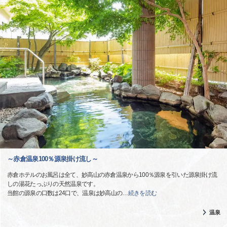
～赤倉温泉100％源泉掛け流し～
赤倉ホテルのお風呂は全て、妙高山の赤倉温泉から100％源泉を引いた源泉掛け流
しの湯花たっぷりの天然温泉です。
当館の源泉の口数は24口で、温泉は妙高山の
…
続きを読む
温泉