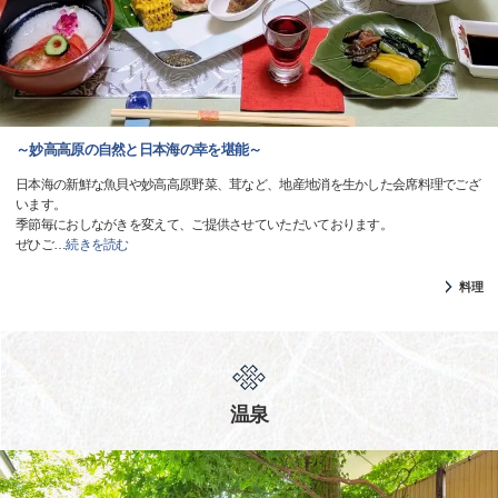
～妙高高原の自然と日本海の幸を堪能～
日本海の新鮮な魚貝や妙高高原野菜、茸など、地産地消を生かした会席料理でござ
います。
季節毎におしながきを変えて、ご提供させていただいております。
ぜひご
…
続きを読む
料理
温泉