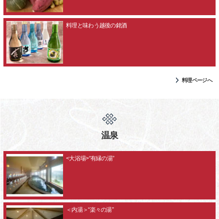
料理と味わう越後の銘酒
料理ページへ
温泉
<大浴場>“有縁の湯”
＜内湯＞“楽々の湯”