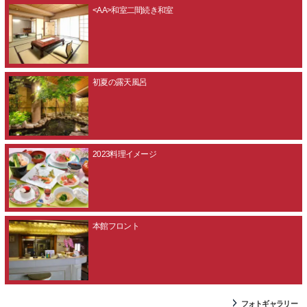
<AA>和室二間続き和室
初夏の露天風呂
2023料理イメージ
本館フロント
フォトギャラリー