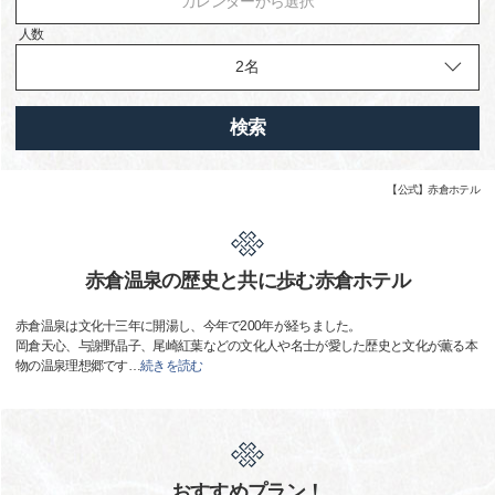
カレンダーから選択
人数
検索
【公式】赤倉ホテル
赤倉温泉の歴史と共に歩む赤倉ホテル
赤倉温泉は文化十三年に開湯し、今年で200年が経ちました。
岡倉天心、与謝野晶子、尾崎紅葉などの文化人や名士が愛した歴史と文化が薫る本
物の温泉理想郷です
…
続きを読む
おすすめプラン！