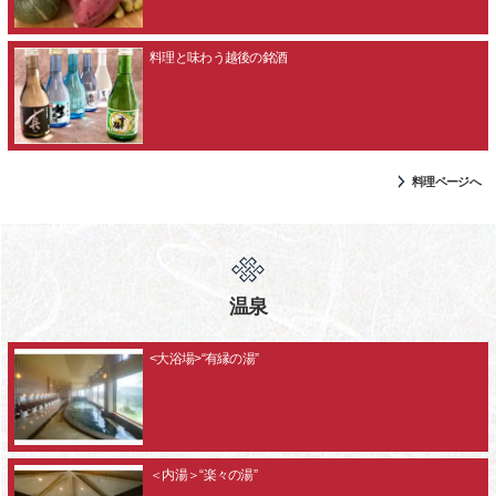
料理と味わう越後の銘酒
料理ページへ
温泉
<大浴場>“有縁の湯”
＜内湯＞“楽々の湯”