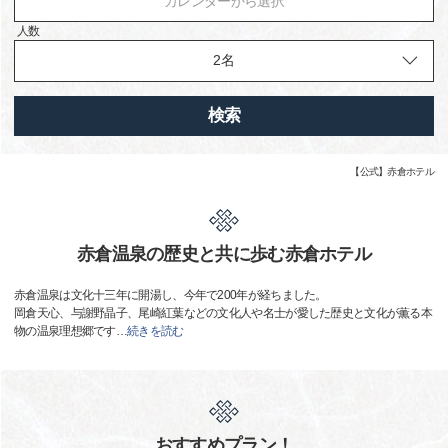
カレンダーから選択
人数
検索
【公式】赤倉ホテル
赤倉温泉の歴史と共に歩む赤倉ホテル
赤倉温泉は文化十三年に開湯し、今年で200年が経ちました。
岡倉天心、与謝野晶子、尾崎紅葉などの文化人や名士が愛した歴史と文化が薫る本
物の温泉理想郷です
…
続きを読む
おすすめプラン！