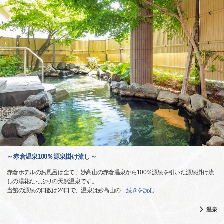
～赤倉温泉100％源泉掛け流し～
赤倉ホテルのお風呂は全て、妙高山の赤倉温泉から100％源泉を引いた源泉掛け流
しの湯花たっぷりの天然温泉です。
当館の源泉の口数は24口で、温泉は妙高山の
…
続きを読む
温泉