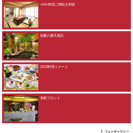
<AA>和室二間続き和室
初夏の露天風呂
2023料理イメージ
本館フロント
フォトギャラリー