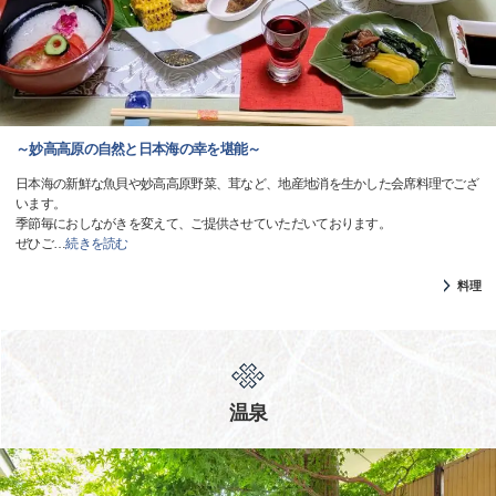
～妙高高原の自然と日本海の幸を堪能～
日本海の新鮮な魚貝や妙高高原野菜、茸など、地産地消を生かした会席料理でござ
います。
季節毎におしながきを変えて、ご提供させていただいております。
ぜひご
…
続きを読む
料理
温泉