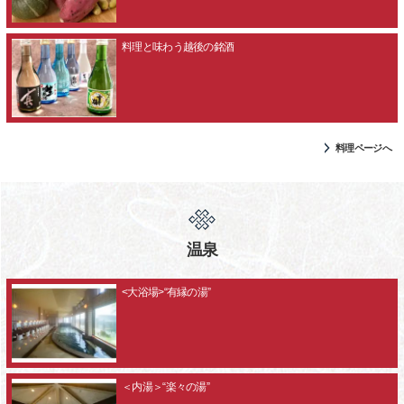
料理と味わう越後の銘酒
料理ページへ
温泉
<大浴場>“有縁の湯”
＜内湯＞“楽々の湯”