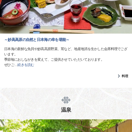
～妙高高原の自然と日本海の幸を堪能～
日本海の新鮮な魚貝や妙高高原野菜、茸など、地産地消を生かした会席料理でござ
います。
季節毎におしながきを変えて、ご提供させていただいております。
ぜひご
…
続きを読む
料理
温泉