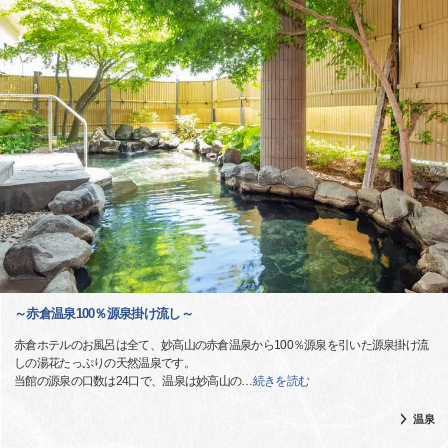
～赤倉温泉100％源泉掛け流し～
赤倉ホテルのお風呂は全て、妙高山の赤倉温泉から100％源泉を引いた源泉掛け流
しの湯花たっぷりの天然温泉です。
当館の源泉の口数は24口で、温泉は妙高山の
…
続きを読む
温泉