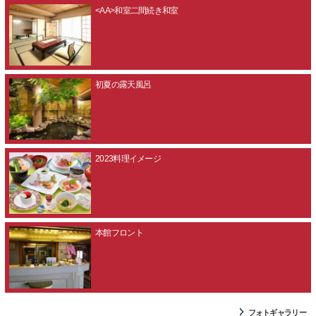
<AA>和室二間続き和室
初夏の露天風呂
2023料理イメージ
本館フロント
フォトギャラリー