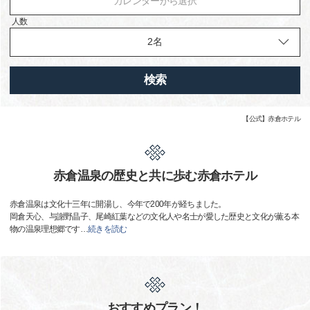
カレンダーから選択
人数
検索
【公式】赤倉ホテル
赤倉温泉の歴史と共に歩む赤倉ホテル
赤倉温泉は文化十三年に開湯し、今年で200年が経ちました。
岡倉天心、与謝野晶子、尾崎紅葉などの文化人や名士が愛した歴史と文化が薫る本
物の温泉理想郷です
…
続きを読む
おすすめプラン！