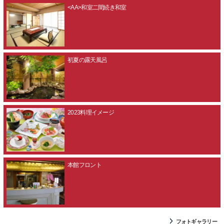
<AA>和室二間続き和室
初夏の露天風呂
2023料理イメージ
本館フロント
フォトギャラリー