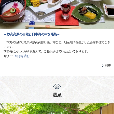
～妙高高原の自然と日本海の幸を堪能～
日本海の新鮮な魚貝や妙高高原野菜、茸など、地産地消を生かした会席料理でござ
います。
季節毎におしながきを変えて、ご提供させていただいております。
ぜひご
…
続きを読む
料理
温泉