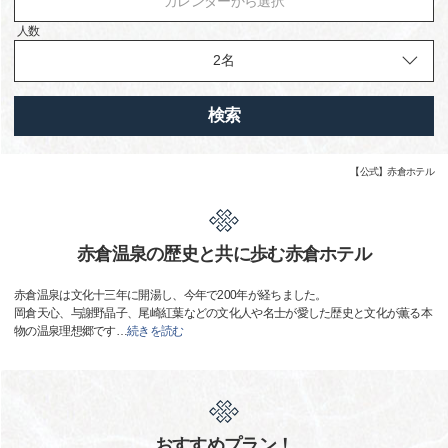
カレンダーから選択
人数
検索
【公式】赤倉ホテル
赤倉温泉の歴史と共に歩む赤倉ホテル
赤倉温泉は文化十三年に開湯し、今年で200年が経ちました。
岡倉天心、与謝野晶子、尾崎紅葉などの文化人や名士が愛した歴史と文化が薫る本
物の温泉理想郷です
…
続きを読む
おすすめプラン！