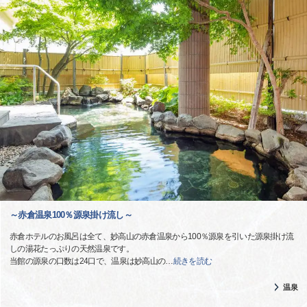
～赤倉温泉100％源泉掛け流し～
赤倉ホテルのお風呂は全て、妙高山の赤倉温泉から100％源泉を引いた源泉掛け流
しの湯花たっぷりの天然温泉です。
当館の源泉の口数は24口で、温泉は妙高山の
…
続きを読む
温泉