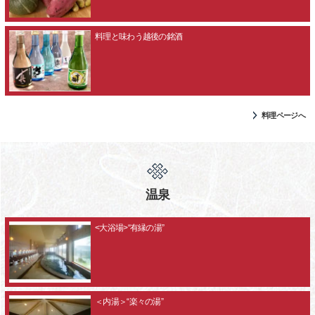
料理と味わう越後の銘酒
料理ページへ
温泉
<大浴場>“有縁の湯”
＜内湯＞“楽々の湯”