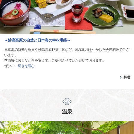
～妙高高原の自然と日本海の幸を堪能～
日本海の新鮮な魚貝や妙高高原野菜、茸など、地産地消を生かした会席料理でござ
います。
季節毎におしながきを変えて、ご提供させていただいております。
ぜひご
…
続きを読む
料理
温泉