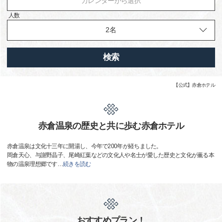
カレンダーから選択
人数
検索
【公式】赤倉ホテル
赤倉温泉の歴史と共に歩む赤倉ホテル
赤倉温泉は文化十三年に開湯し、今年で200年が経ちました。
岡倉天心、与謝野晶子、尾崎紅葉などの文化人や名士が愛した歴史と文化が薫る本
物の温泉理想郷です
…
続きを読む
おすすめプラン！