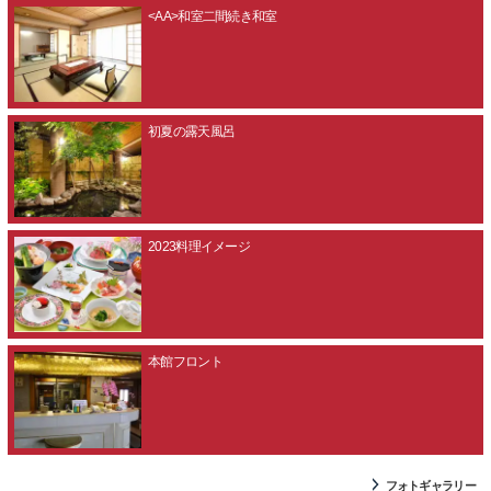
<AA>和室二間続き和室
初夏の露天風呂
2023料理イメージ
本館フロント
フォトギャラリー