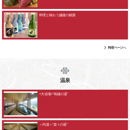
料理と味わう越後の銘酒
料理ページへ
温泉
<大浴場>“有縁の湯”
＜内湯＞“楽々の湯”