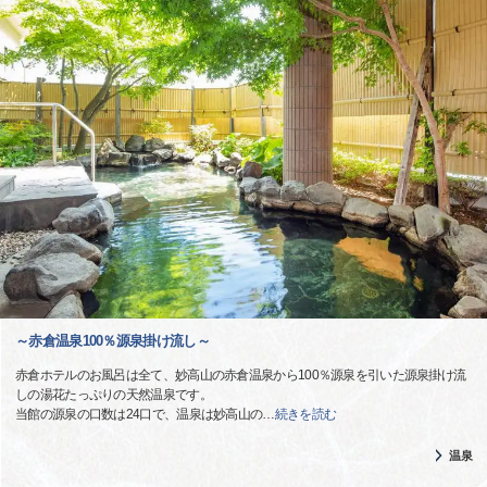
～赤倉温泉100％源泉掛け流し～
赤倉ホテルのお風呂は全て、妙高山の赤倉温泉から100％源泉を引いた源泉掛け流
しの湯花たっぷりの天然温泉です。
当館の源泉の口数は24口で、温泉は妙高山の
…
続きを読む
温泉