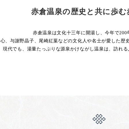
赤倉温泉の歴史と共に歩む
赤倉温泉は文化十三年に開湯し、今年で200
天心、与謝野晶子、尾崎紅葉などの文化人や名士が愛した歴
現代でも、湯量たっぷりな源泉かけながし温泉は、訪れる