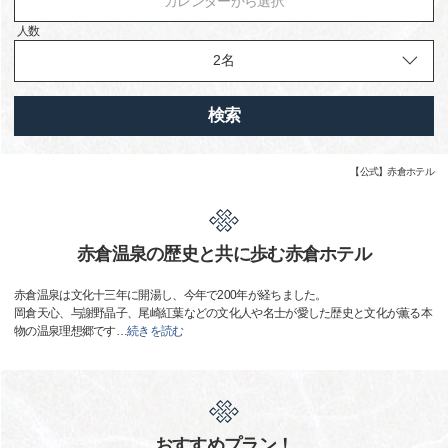
カレンダーから選択
人数
検索
【公式】赤倉ホテル
赤倉温泉の歴史と共に歩む赤倉ホテル
赤倉温泉は文化十三年に開湯し、今年で200年が経ちました。
岡倉天心、与謝野晶子、尾崎紅葉などの文化人や名士が愛した歴史と文化が薫る本
物の温泉理想郷です
…
続きを読む
おすすめプラン！