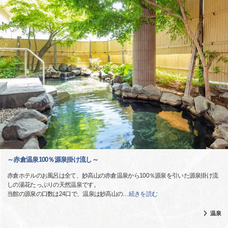
～赤倉温泉100％源泉掛け流し～
赤倉ホテルのお風呂は全て、妙高山の赤倉温泉から100％源泉を引いた源泉掛け流
しの湯花たっぷりの天然温泉です。
当館の源泉の口数は24口で、温泉は妙高山の
…
続きを読む
温泉