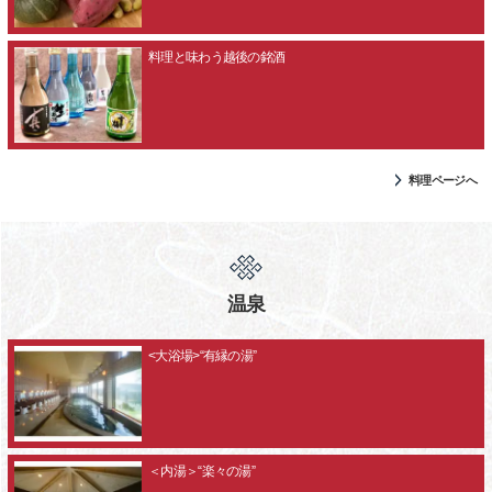
料理と味わう越後の銘酒
料理ページへ
温泉
<大浴場>“有縁の湯”
＜内湯＞“楽々の湯”