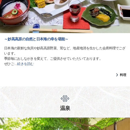
～妙高高原の自然と日本海の幸を堪能～
日本海の新鮮な魚貝や妙高高原野菜、茸など、地産地消を生かした会席料理でござ
います。
季節毎におしながきを変えて、ご提供させていただいております。
ぜひご
…
続きを読む
料理
温泉