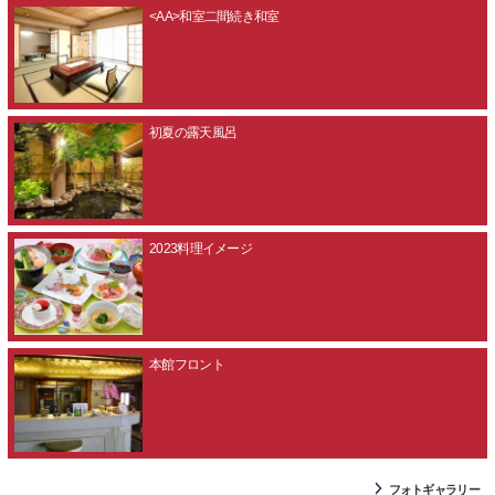
<AA>和室二間続き和室
初夏の露天風呂
2023料理イメージ
本館フロント
フォトギャラリー