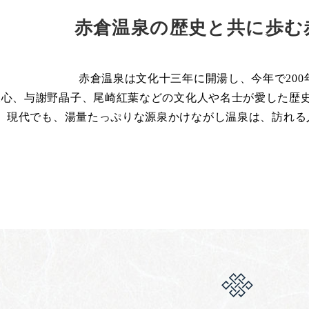
赤倉温泉の歴史と共に歩む
赤倉温泉は文化十三年に開湯し、今年で200
天心、与謝野晶子、尾崎紅葉などの文化人や名士が愛した歴
現代でも、湯量たっぷりな源泉かけながし温泉は、訪れる