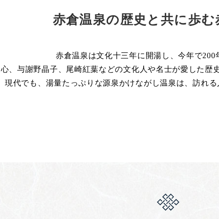
赤倉温泉の歴史と共に歩む
赤倉温泉は文化十三年に開湯し、今年で200
天心、与謝野晶子、尾崎紅葉などの文化人や名士が愛した歴
現代でも、湯量たっぷりな源泉かけながし温泉は、訪れる