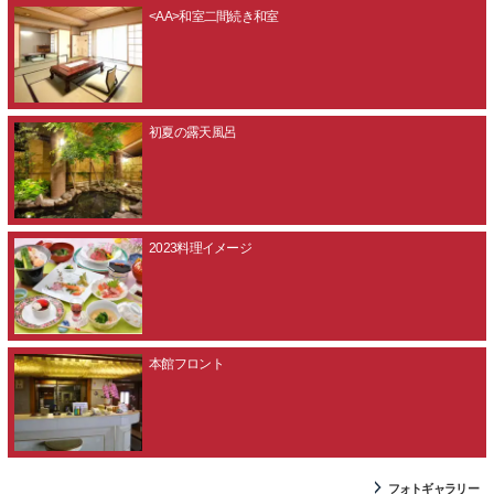
<AA>和室二間続き和室
初夏の露天風呂
2023料理イメージ
本館フロント
フォトギャラリー