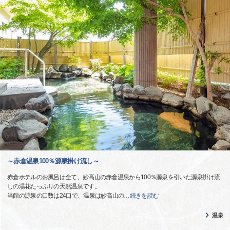
～赤倉温泉100％源泉掛け流し～
赤倉ホテルのお風呂は全て、妙高山の赤倉温泉から100％源泉を引いた源泉掛け流
しの湯花たっぷりの天然温泉です。
当館の源泉の口数は24口で、温泉は妙高山の
…
続きを読む
温泉