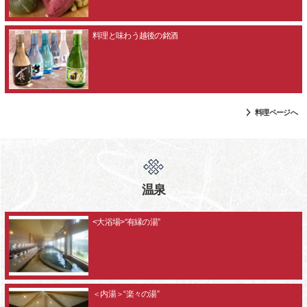
料理と味わう越後の銘酒
料理ページへ
温泉
<大浴場>“有縁の湯”
＜内湯＞“楽々の湯”