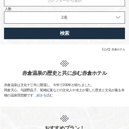
カレンダーから選択
人数
検索
【公式】赤倉ホテル
赤倉温泉の歴史と共に歩む赤倉ホテル
赤倉温泉は文化十三年に開湯し、今年で200年が経ちました。
岡倉天心、与謝野晶子、尾崎紅葉などの文化人や名士が愛した歴史と文化が薫る本
物の温泉理想郷です
…
続きを読む
おすすめプラン！