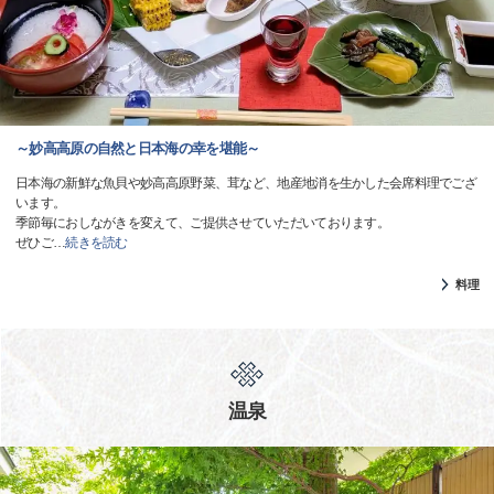
～妙高高原の自然と日本海の幸を堪能～
日本海の新鮮な魚貝や妙高高原野菜、茸など、地産地消を生かした会席料理でござ
います。
季節毎におしながきを変えて、ご提供させていただいております。
ぜひご
…
続きを読む
料理
温泉