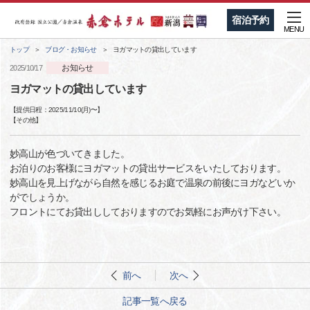
宿泊予約
MENU
トップ
ブログ・お知らせ
ヨガマットの貸出しています
お知らせ
2025/10/17
ヨガマットの貸出しています
【提供日程：
2025/11/10(月)
〜】
【
その他
】
妙高山が色づいてきました。
お泊りのお客様にヨガマットの貸出サービスをいたしております。
妙高山を見上げながら自然を感じるお庭で温泉の前後にヨガなどいか
がでしょうか。
フロントにてお貸出ししておりますのでお気軽にお声がけ下さい。
前へ
次へ
記事一覧へ戻る