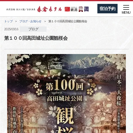
宿泊予約
MENU
トップ
ブログ・お知らせ
第１００回高田城址公園観桜会
ブログ
2025/03/16
第１００回高田城址公園観桜会