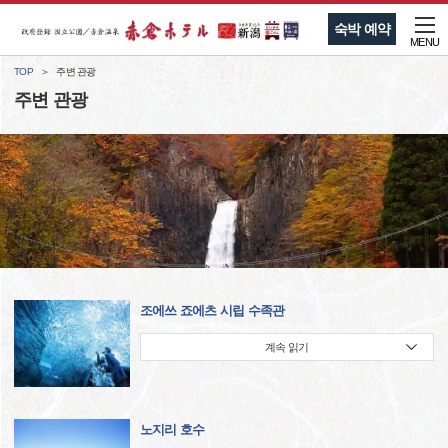
숙박 예약
MENU
TOP
주변 관광
주변 관광
조에쓰 죠에츠 시립 수족관
계속 읽기
노지리 호수