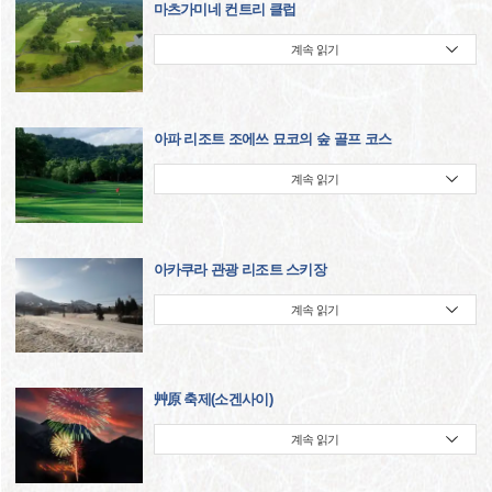
마츠가미네 컨트리 클럽
계속 읽기
아파 리조트 조에쓰 묘코의 숲 골프 코스
계속 읽기
아카쿠라 관광 리조트 스키장
계속 읽기
艸原 축제(소겐사이)
계속 읽기