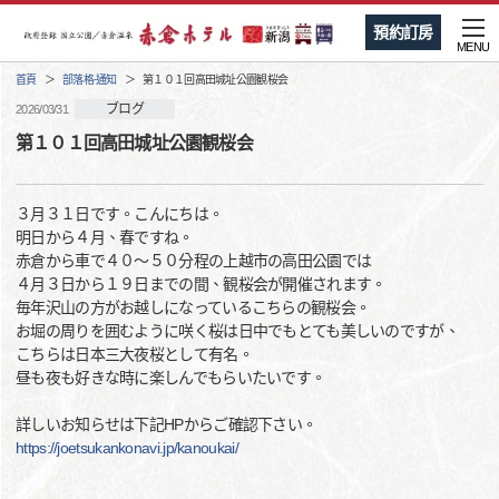
預約訂房
MENU
首頁
部落格·通知
第１０１回高田城址公園観桜会
ブログ
2026/03/31
第１０１回高田城址公園観桜会
３月３１日です。こんにちは。
明日から４月、春ですね。
赤倉から車で４０～５０分程の上越市の高田公園では
４月３日から１９日までの間、観桜会が開催されます。
毎年沢山の方がお越しになっているこちらの観桜会。
お堀の周りを囲むように咲く桜は日中でもとても美しいのですが、
こちらは日本三大夜桜として有名。
昼も夜も好きな時に楽しんでもらいたいです。
詳しいお知らせは下記HPからご確認下さい。
https://joetsukankonavi.jp/kanoukai/