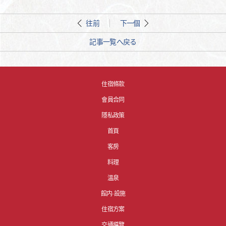
往前
下一個
記事一覧へ戻る
住宿條款
會員合同
隱私政策
首頁
客房
料理
溫泉
館内·設施
住宿方案
交通導覽