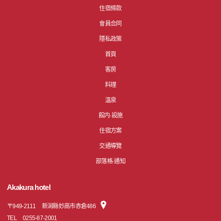
住宿條款
會員合同
隱私政策
首頁
客房
料理
溫泉
館内·設施
住宿方案
交通導覽
部落格·通知
Akakura hotel
〒
949-2111
新潟縣妙高市赤倉486
TEL
0255-87-2001